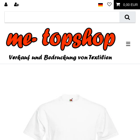
0,00 EUR
☰