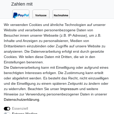
Zahlen mit
Wir verwenden Cookies und ähnliche Technologien auf unserer
Website und verarbeiten personenbezogene Daten von
Versand mit
Besucher:innen unserer Webseite (z.B. IP-Adresse), um z.B.
Inhalte und Anzeigen zu personalisieren, Medien von
Drittanbietern einzubinden oder Zugriffe auf unsere Website zu
analysieren. Die Datenverarbeitung erfolgt erst durch gesetzte
Cookies. Wir teilen diese Daten mit Dritten, die wir in den
Einstellungen benennen.
Die Datenverarbeitung kann mit Einwilligung oder aufgrund eines
berechtigten Interesses erfolgen. Die Zustimmung kann erteilt
oder abgelehnt werden. Es besteht das Recht, nicht einzuwilligen
Newsletter Anmeldung
und die Einwilligung zu einem späteren Zeitpunkt zu ändern oder
zu widerrufen. Beachten Sie unser
Impressum
und weitere
Newsletter
E-MAIL **
Hinweise zur Verwendung personenbezogener Daten in unserer
Honig
Daten­schutz­erklärung
.
Hiermit bestätige ich, dass ich die
Daten­schutz­erklärung
gelesen
habe. Meine Einwilligung kann ich jederzeit widerrufen.**
Essenziell
Externe Medien