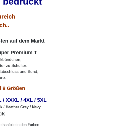
e bedruckt
ureich
ich..
sten auf dem Markt
Super Premium T
ickbündchen,
er zu Schulter.
labschluss und Bund,
re.
d 8 Größen
L / XXXL / 4XL / 5XL
k / Heather Grey / Navy
ck
thanfolie in den Farben