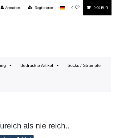
Anmelden
Registrieren
0
0,00 EUR
dung
Bedruckte Artikel
Socks / Strümpfe
reich als nie reich..