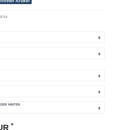
freier Artikel
5714
DER HINTEN
*
EUR