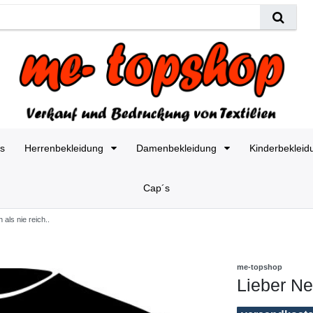
es
Herrenbekleidung
Damenbekleidung
Kinderbeklei
Cap´s
 als nie reich..
me-topshop
Lieber Neu