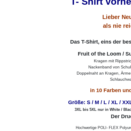
T- Shirt vorn
Lieber Ne
als nie re
Das T-Shirt, eins der be
Fruit of the Loom / 
Kragen mit Rippstr
Nackenband von Schult
Doppelnaht an Kragen, Ärme
Schlauchwa
in 10 Farben un
Größe: S / M / L / XL / XX
3XL bis 5XL nur in White / Blac
Der Dru
Hochwertige POLI- FLEX Polyure