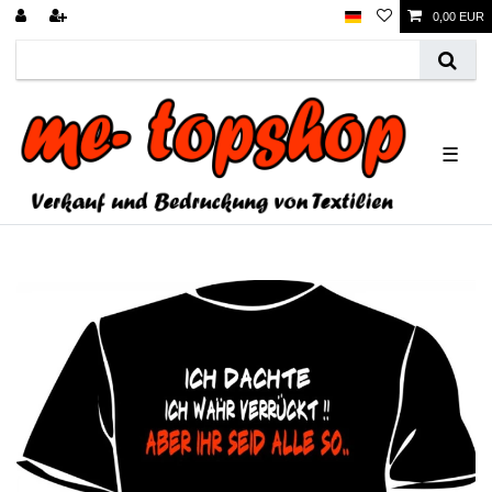
0,00 EUR
☰