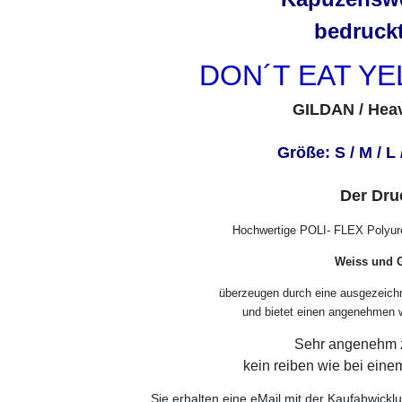
bedruckt
DON´T EAT Y
GILDAN / Hea
Größe: S / M / L
Der Dru
Hochwertige POLI- FLEX Polyure
Weiss und 
überzeugen durch eine ausgezeichn
und bietet einen angenehmen we
Sehr angenehm z
kein reiben wie bei eine
Sie erhalten eine eMail mit der Kaufabwickl