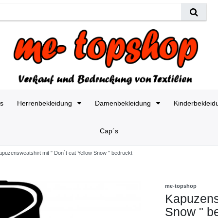
es
Herrenbekleidung
Damenbekleidung
Kinderbeklei
Cap´s
apuzensweatshirt mit " Don´t eat Yellow Snow " bedruckt
me-topshop
Kapuzensw
Snow " b