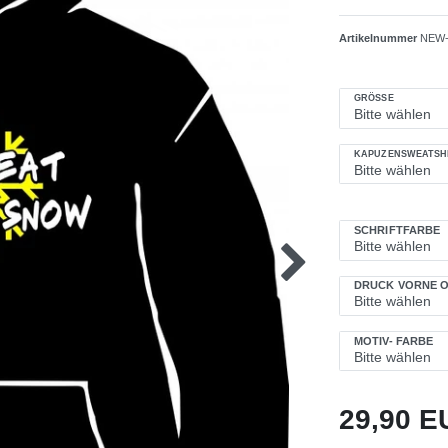
Artikelnummer
NEW-
GRÖSSE
KAPUZENSWEATSH
SCHRIFTFARBE
DRUCK VORNE O
MOTIV- FARBE
29,90 