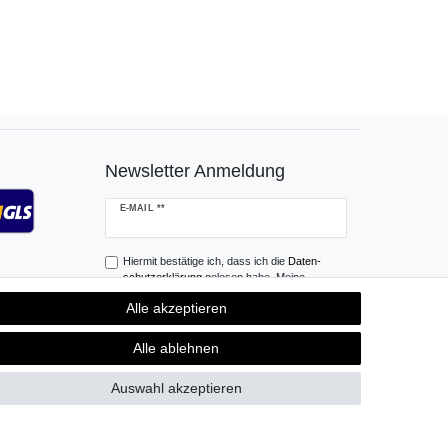
Newsletter Anmeldung
Newsletter
E-MAIL **
Honig
Hiermit bestätige ich, dass ich die
Daten­
schutz­erklärung
gelesen habe. Meine
Einwilligung kann ich jederzeit widerrufen.**
Alle akzeptieren
Abonnieren
Alle ablehnen
** Hierbei handelt es sich um ein Pflichtfeld.
Auswahl akzeptieren