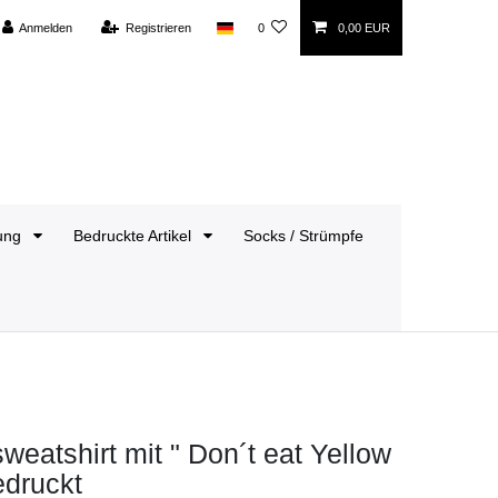
Anmelden
Registrieren
0
0,00 EUR
dung
Bedruckte Artikel
Socks / Strümpfe
eatshirt mit " Don´t eat Yellow
edruckt