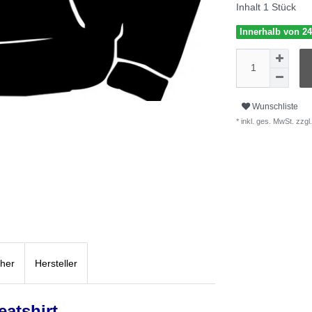
Inhalt
1
Stück
Innerhalb von 24
Wunschliste
* inkl. ges. MwSt. zzgl.
cher
Hersteller
atshirt