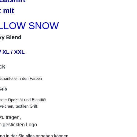
 mit
ELLOW SNOW
vy Blend
 / XL / XXL
ck
thanfolie in den Farben
Gelb
ete Opazität und Elastität
ichen, textilen Griff.
u tragen,
m gestickten Logo.
ung in der Sie alles angeben können.