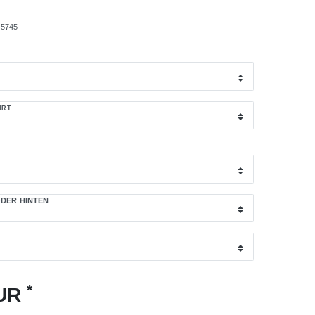
5745
IRT
DER HINTEN
*
EUR