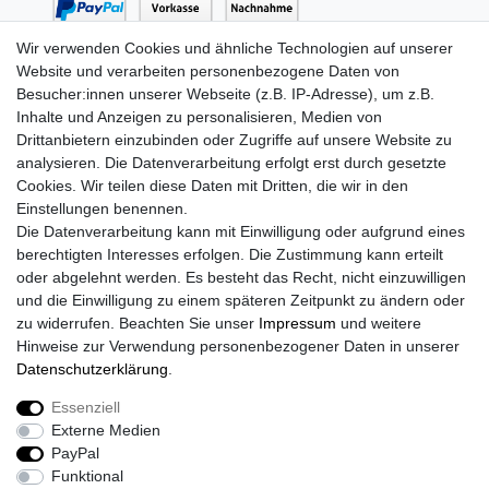
Wir verwenden Cookies und ähnliche Technologien auf unserer
Website und verarbeiten personenbezogene Daten von
Versand mit
Besucher:innen unserer Webseite (z.B. IP-Adresse), um z.B.
Inhalte und Anzeigen zu personalisieren, Medien von
Drittanbietern einzubinden oder Zugriffe auf unsere Website zu
analysieren. Die Datenverarbeitung erfolgt erst durch gesetzte
Cookies. Wir teilen diese Daten mit Dritten, die wir in den
Einstellungen benennen.
Die Datenverarbeitung kann mit Einwilligung oder aufgrund eines
berechtigten Interesses erfolgen. Die Zustimmung kann erteilt
oder abgelehnt werden. Es besteht das Recht, nicht einzuwilligen
Newsletter Anmeldung
und die Einwilligung zu einem späteren Zeitpunkt zu ändern oder
zu widerrufen. Beachten Sie unser
Impressum
und weitere
Newsletter
E-MAIL **
Hinweise zur Verwendung personenbezogener Daten in unserer
Honig
Daten­schutz­erklärung
.
Hiermit bestätige ich, dass ich die
Daten­schutz­erklärung
gelesen
habe. Meine Einwilligung kann ich jederzeit widerrufen.**
Essenziell
Externe Medien
PayPal
Abonnieren
Funktional