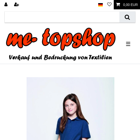
0,00 EUR
☰