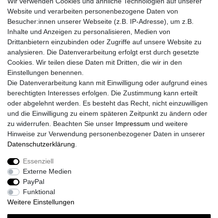
Wir verwenden Cookies und ähnliche Technologien auf unserer
Website und verarbeiten personenbezogene Daten von
Versand mit
Besucher:innen unserer Webseite (z.B. IP-Adresse), um z.B.
Inhalte und Anzeigen zu personalisieren, Medien von
Drittanbietern einzubinden oder Zugriffe auf unsere Website zu
analysieren. Die Datenverarbeitung erfolgt erst durch gesetzte
Cookies. Wir teilen diese Daten mit Dritten, die wir in den
Einstellungen benennen.
Die Datenverarbeitung kann mit Einwilligung oder aufgrund eines
berechtigten Interesses erfolgen. Die Zustimmung kann erteilt
oder abgelehnt werden. Es besteht das Recht, nicht einzuwilligen
Newsletter Anmeldung
und die Einwilligung zu einem späteren Zeitpunkt zu ändern oder
zu widerrufen. Beachten Sie unser
Impressum
und weitere
Newsletter
E-MAIL **
Hinweise zur Verwendung personenbezogener Daten in unserer
Honig
Daten­schutz­erklärung
.
Hiermit bestätige ich, dass ich die
Daten­schutz­erklärung
gelesen
habe. Meine Einwilligung kann ich jederzeit widerrufen.**
Essenziell
Externe Medien
PayPal
Abonnieren
Funktional
** Hierbei handelt es sich um ein Pflichtfeld.
Weitere Einstellungen