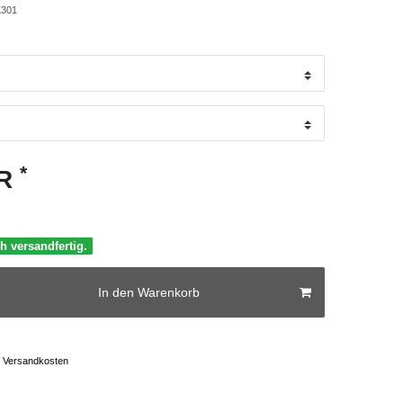
301
*
UR
h versandfertig.
In den Warenkorb
Versandkosten