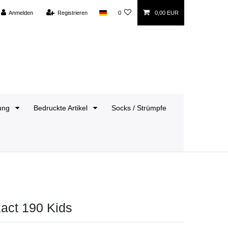
Anmelden
Registrieren
0
0,00 EUR
dung
Bedruckte Artikel
Socks / Strümpfe
xact 190 Kids