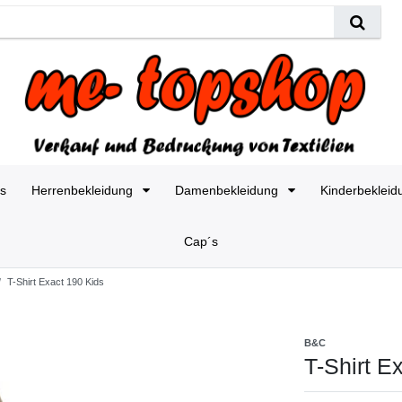
es
Herrenbekleidung
Damenbekleidung
Kinderbeklei
Cap´s
T-Shirt Exact 190 Kids
B&C
T-Shirt E