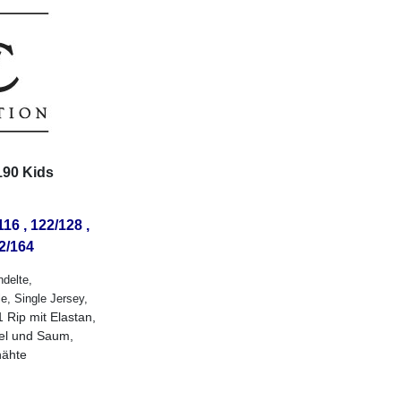
 190 Kids
16 , 122/128 ,
52/164
ndelte,
, Single Jersey,
 Rip mit Elastan,
el und Saum,
nähte