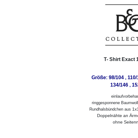
T- Shirt Exact
Größe: 98/104 , 110/1
134/146 , 1
einlaufvorbeha
ringgesponnene Baumwolle
1x1
Rundhalsbündchen aus
Doppelnähte an Ärm
ohne Seiten