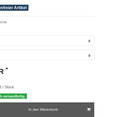
freier Artikel
5740
*
UR
€ / Stück
h versandfertig.
In den Warenkorb