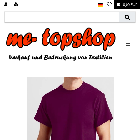
0,00 EUR
☰