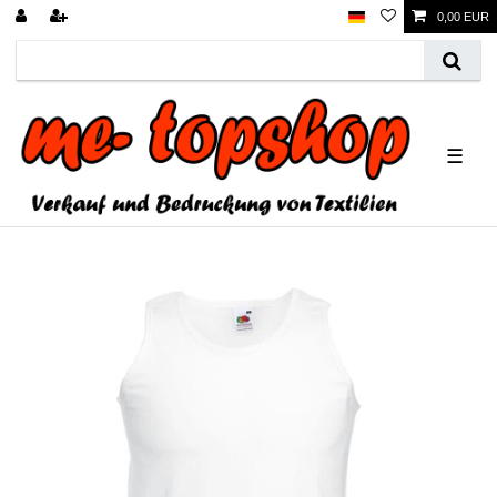
0,00 EUR
☰